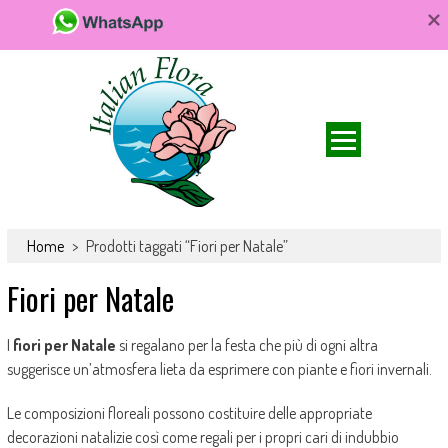
Da FioriOnline.it trovi una vasta scelta di bouquet e composizioni
Fiori online, vendita e consegna fiori a
floreali. Fiori da acquistare online e consegnare a domicilio per ogni
Home
>
Prodotti taggati “Fiori per Natale”
domicilio, rose e bouquet
occasione.
Fiori per Natale
I
fiori per Natale
si regalano per la festa che più di ogni altra
suggerisce un’atmosfera lieta da esprimere con piante e fiori invernali.
Le composizioni floreali possono costituire delle appropriate
decorazioni natalizie così come regali per i propri cari di indubbio