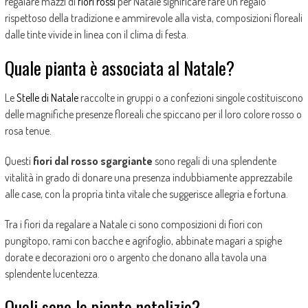
regalare mazzi di
fiori rossi
per Natale significare fare un regalo
rispettoso della tradizione e ammirevole alla vista, composizioni floreali
dalle tinte vivide in linea con il clima di festa.
Quale pianta è associata al Natale?
Le
Stelle di Natale
raccolte in gruppi o a confezioni singole costituiscono
delle magnifiche presenze floreali che spiccano per il loro colore rosso o
rosa tenue.
Questi
fiori dal rosso sgargiante
sono regali di una splendente
vitalità in grado di donare una presenza indubbiamente apprezzabile
alle case, con la propria tinta vitale che suggerisce allegria e fortuna.
Tra i fiori da regalare a Natale ci sono composizioni di fiori con
pungitopo, rami con bacche e agrifoglio, abbinate magari a spighe
dorate e decorazioni oro o argento che donano alla tavola una
splendente lucentezza.
Quali sono le piante natalizie?