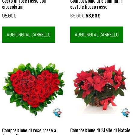
Cesto di rose rosse con
Composizione di ciclamini in
cioccolatini
cesto e fiocco rosso
Il
Il
95,00
€
65,00
€
58,00
€
prezzo
prezzo
originale
attuale
AGGIUNGI AL CARRELLO
AGGIUNGI AL CARRELLO
era:
è:
65,00€.
58,00€.
Composizione di rose rosse a
Composizione di Stelle di Natale