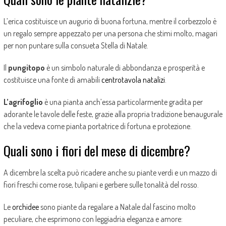
L’erica costituisce un augurio di buona fortuna, mentre il corbezzolo è
un regalo sempre appezzato per una persona che stimi molto, magari
per non puntare sulla consueta Stella di Natale.
Il
pungitopo
è un simbolo naturale di abbondanza e prosperità e
costituisce una fonte di amabili
centrotavola natalizi
.
L’agrifoglio
è una pianta anch’essa particolarmente gradita per
adorante le tavole delle feste, grazie alla propria tradizione benaugurale
che la vedeva come pianta portatrice di fortuna e protezione.
Quali sono i fiori del mese di dicembre?
A dicembre la scelta può ricadere anche su piante verdi e un mazzo di
fiori freschi come rose, tulipani e gerbere sulle tonalità del rosso.
Le
orchidee
sono piante da regalare a Natale dal fascino molto
peculiare, che esprimono con leggiadria eleganza e amore: