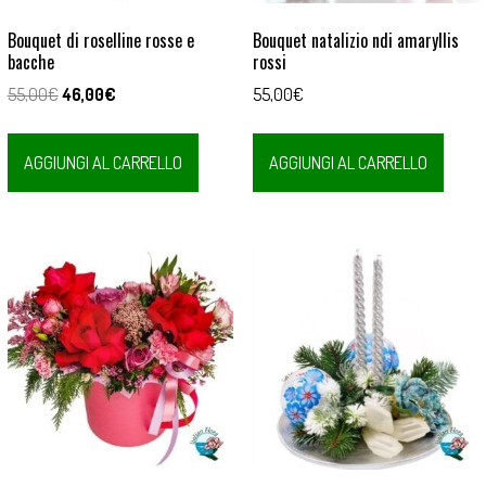
Bouquet di roselline rosse e
Bouquet natalizio ndi amaryllis
bacche
rossi
Il
Il
55,00
€
46,00
€
55,00
€
prezzo
prezzo
originale
attuale
AGGIUNGI AL CARRELLO
AGGIUNGI AL CARRELLO
era:
è:
55,00€.
46,00€.