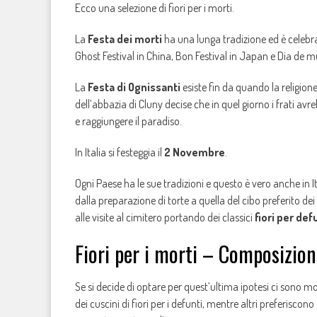
Ecco una selezione di fiori per i morti.
La
Festa dei morti
ha una lunga tradizione ed è celebra
Ghost Festival in China, Bon Festival in Japan e Dia de m
La
Festa di Ognissanti
esiste fin da quando la religio
dell’abbazia di Cluny decise che in quel giorno i frati a
e raggiungere il paradiso.
In Italia si festeggia il
2 Novembre
.
Ogni Paese ha le sue tradizioni e questo è vero anche in I
dalla preparazione di torte a quella del cibo preferito dei
alle visite al cimitero portando dei classici
fiori per defu
Fiori per i morti – Composizioni
Se si decide di optare per quest’ultima ipotesi ci sono mol
dei cuscini di fiori per i defunti, mentre altri preferisco