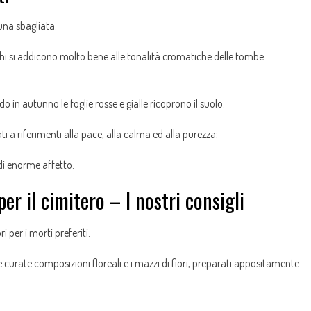
una sbagliata.
nchi si addicono molto bene alle tonalità cromatiche delle tombe
do in autunno le foglie rosse e gialle ricoprono il suolo.
ati a riferimenti alla pace, alla calma ed alla purezza;
 di enorme affetto.
er il cimitero – I nostri consigli
i per i morti preferiti.
i, le curate composizioni floreali e i mazzi di fiori, preparati appositamente