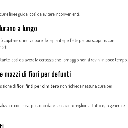
une linee guida, così da evitare inconvenienti.
 durano a lungo
può capitare di individuare delle piante perfette per poi scoprire, con
morti.
rtante, così da avere la certezza che l’omaggio non si rovini in poco tempo.
 e mazzi di fiori per defunti
izione di
fiori finti per cimitero
non richiede nessuna cura per
lizzate con cura, possono dare sensazioni migliori al tatto e, in generale,
ti