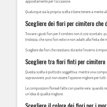
appositamente per l’occasione.
Qualunque sia la propria scelta è bene tenere a mente alc
Scegliere dei fiori per cimitero che
Trovare i giusti fiori per il cimitero non è così scontato: 
tristezza, che sono fiori estivi e non adatti alla Festa dei 
Scegliere dei fiori che resistano durante l’inverno è impo
Scegliere tra fiori finti per cimitero
Questa scelta è piuttosto soggettiva: mentre una compos
sopravvivere, può non essere l’opzione migliore per tutti.
Le composizioni floreali fatte con piante vere, quando rea
un’idea di qualità migliore.
Scegliere il colore dei fiori per i mor