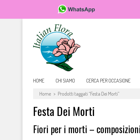
Da FioriOnline.it trovi una vasta scelta di bouquet e composizioni flor
Fiori online, vendita e consegna fiori a domicilio, rose e
HOME
CHI SIAMO
CERCA PER OCCASIONE
Home
>
Prodotti taggati “Festa Dei Morti”
Festa Dei Morti
Fiori per i morti – composizioni