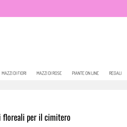
eali. Fiori da acquistare online e consegnare a domicilio per ogni occasione.
 bouquet
MAZZI DI FIORI
MAZZI DI ROSE
PIANTE ON LINE
REGALI
 floreali per il cimitero