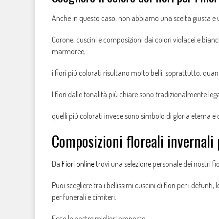
Anche in questo caso, non abbiamo una scelta giusta e 
Corone, cuscini e composizioni dai colori violacei e bia
marmoree;
i fiori più colorati risultano molto belli, soprattutto, quan
I fiori dalle tonalità più chiare sono tradizionalmente leg
quelli più colorati invece sono simbolo di gloria eterna e
Composizioni floreali invernali p
Da
Fiori online
trovi una selezione personale dei nostri fior
Puoi scegliere tra i bellissimi cuscini di fiori per i defunt
per funerali e cimiteri.
Ecco le nostre migliori proposte.