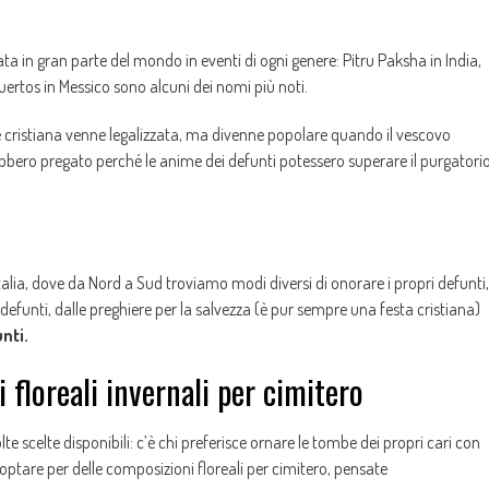
ta in gran parte del mondo in eventi di ogni genere: Pitru Paksha in India,
uertos in Messico sono alcuni dei nomi più noti.
ne cristiana venne legalizzata, ma divenne popolare quando il vescovo
vrebbero pregato perché le anime dei defunti potessero superare il purgatori
talia, dove da Nord a Sud troviamo modi diversi di onorare i propri defunti,
 defunti, dalle preghiere per la salvezza (è pur sempre una festa cristiana)
nti.
 floreali invernali per cimitero
te scelte disponibili: c’è chi preferisce ornare le tombe dei propri cari con
no optare per delle composizioni floreali per cimitero, pensate