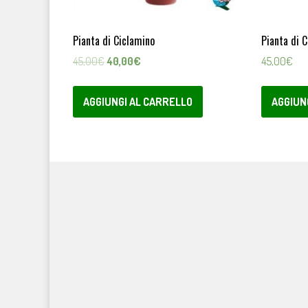
Pianta di Ciclamino
Pianta di 
Il
Il
45,00
€
40,00
€
45,00
€
prezzo
prezzo
originale
attuale
AGGIUNGI AL CARRELLO
AGGIUN
era:
è:
45,00€.
40,00€.