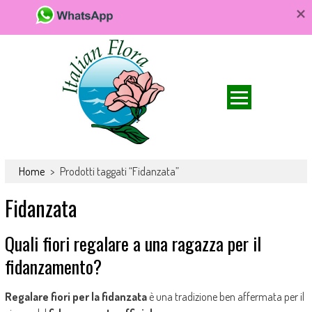
Da FioriOnline.it trovi una vasta scelta di bouquet e composizioni
Fiori online, vendita e consegna fiori a
floreali. Fiori da acquistare online e consegnare a domicilio per ogni
Home
>
Prodotti taggati “Fidanzata”
domicilio, rose e bouquet
occasione.
Fidanzata
Quali fiori regalare a una ragazza per il
fidanzamento?
Regalare fiori per la fidanzata
è una tradizione ben affermata per il