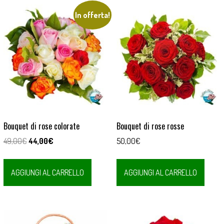
In offerta!
Bouquet di rose colorate
Bouquet di rose rosse
Il
Il
49,00
€
44,00
€
50,00
€
prezzo
prezzo
originale
attuale
AGGIUNGI AL CARRELLO
AGGIUNGI AL CARRELLO
era:
è:
49,00€.
44,00€.