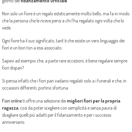
giorno del
fidanzamento ufficiale
.
Non solo un fiore è un regalo esteticamente molto bello, ma fa in modo
che la persona che le riceve pensi a chi l’ha regalato ogni volta che lo
vede.
Ogni fiore ha il suo significato, tant’è che esiste un vero linguaggio dei
fiori e un bon ton a essi associato.
Sapevi ad esempio che, a parte rare eccezioni, è bene regalare sempre
fiori dispari?
Si pensa infatti che i fiori pari vadano regalati solo a i funerali e che, in
occasioni differenti, portino sfortuna.
Fiori online
ti offre una selezione dei
migliori fiori per la propria
ragazza
, così da poter scegliere con semplicità e senza paura di
sbagliare quelli più adatti per il fidanzamento e per i successo
anniversario.