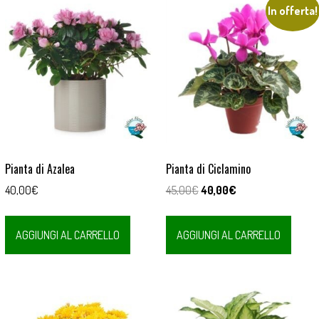
In offerta!
Pianta di Azalea
Pianta di Ciclamino
Il
Il
40,00
€
45,00
€
40,00
€
prezzo
prezzo
originale
attuale
AGGIUNGI AL CARRELLO
AGGIUNGI AL CARRELLO
era:
è:
45,00€.
40,00€.