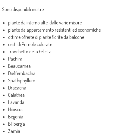
Sono disponibili inoltre:
piante da interno alte, dalle varie misure
piante da appartamento resistenti ed economiche
ottime offerte di piante fiorite da balcone
cesti di Primule colorate
Tronchetto della Felicità
Pachira
Beaucarnea
Dieffembachia
Spathiphyllum
Dracaena
Calathea
Lavanda
Hibiscus
Begonia
Billbergia
Zamia