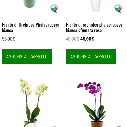
Pianta di Orchidea Phalaenopsys
Pianta di orchidea phalaenopsys
bianca
bianca sfumata rosa
Il
Il
55,00
€
49,00
€
45,00
€
prezzo
prezzo
originale
attuale
AGGIUNGI AL CARRELLO
AGGIUNGI AL CARRELLO
era:
è:
49,00€.
45,00€.