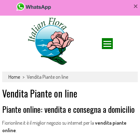
Da FioriOnline.it trovi una vasta scelta di bouquet e composizioni
Fiori online, vendita e consegna fiori a
floreali. Fiori da acquistare online e consegnare a domicilio per ogni
Home
>
Vendita Piante on line
domicilio, rose e bouquet
occasione.
Vendita Piante on line
Piante online: vendita e consegna a domicilio
Fiorionline.it è il miglior negozio su internet per la
vendita piante
online
.