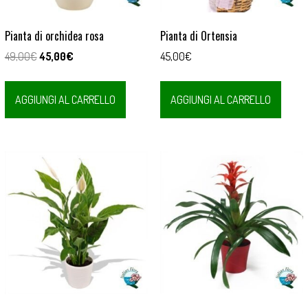
Pianta di orchidea rosa
Pianta di Ortensia
Il
Il
49,00
€
45,00
€
45,00
€
prezzo
prezzo
originale
attuale
AGGIUNGI AL CARRELLO
AGGIUNGI AL CARRELLO
era:
è:
49,00€.
45,00€.