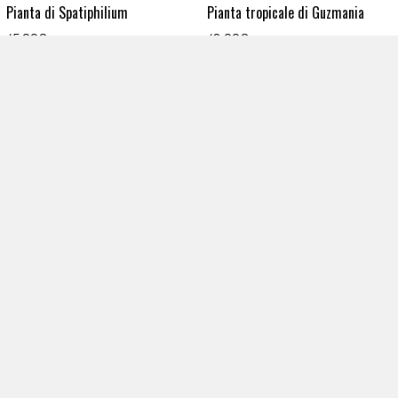
Pianta di Spatiphilium
Pianta tropicale di Guzmania
45,00
€
48,00
€
AGGIUNGI AL CARRELLO
AGGIUNGI AL CARRELLO
Stella di Natale bianca
Stella di Natale rosa