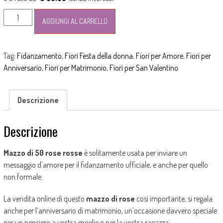
Mazzo
AGGIUNGI AL CARRELLO
con
50
rose
Tag:
Fidanzamento
,
Fiori Festa della donna
,
Fiori per Amore
,
Fiori per
rosse
Anniversario
,
Fiori per Matrimonio
,
Fiori per San Valentino
quantità
Descrizione
Descrizione
Mazzo di 50 rose rosse
è solitamente usata per inviare un
messaggio d’amore per il fidanzamento ufficiale, e anche per quello
non formale.
La vendita online di questo
mazzo di rose
così importante, si regala
anche per l’anniversario di matrimonio, un’occasione davvero speciale
per un pensiero a vostra moglie o per la vostra ragazza.