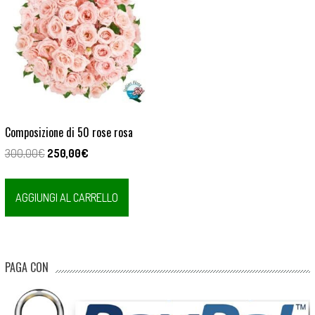
Composizione di 50 rose rosa
Il
Il
300,00
€
250,00
€
prezzo
prezzo
originale
attuale
AGGIUNGI AL CARRELLO
era:
è:
300,00€.
250,00€.
PAGA CON