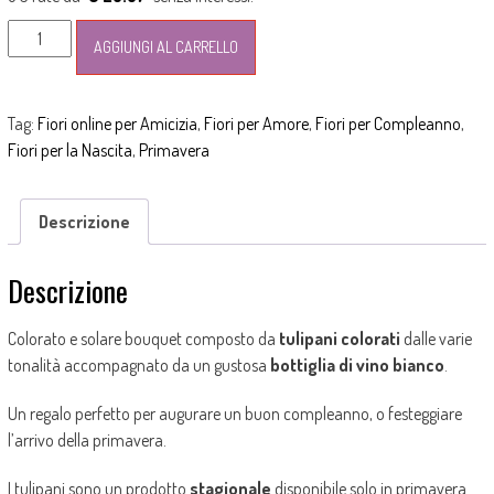
Bouquet
AGGIUNGI AL CARRELLO
di
tulipani
e
Tag:
Fiori online per Amicizia
,
Fiori per Amore
,
Fiori per Compleanno
,
vino
Fiori per la Nascita
,
Primavera
bianco
quantità
Descrizione
Descrizione
Colorato e solare bouquet composto da
tulipani colorati
dalle varie
tonalità accompagnato da un gustosa
bottiglia di vino bianco
.
Un regalo perfetto per augurare un buon compleanno, o festeggiare
l’arrivo della primavera.
I tulipani sono un prodotto
stagionale
disponibile solo in primavera.