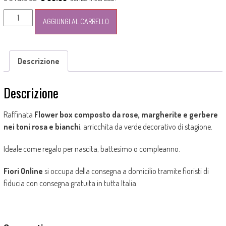
Flower
AGGIUNGI AL CARRELLO
box
con
gerbere
Descrizione
e
rose
quantità
Descrizione
Raffinata
Flower box composto da rose, margherite e gerbere
nei toni rosa e bianch
i, arricchita da verde decorativo di stagione.
Ideale come regalo per nascita, battesimo o compleanno.
Fiori Online
si occupa della consegna a domicilio tramite fioristi di
fiducia con consegna gratuita in tutta Italia.