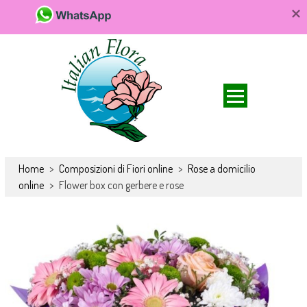
Da FioriOnline.it trovi una vasta scelta di bouquet e composizioni
Fiori online, vendita e consegna fiori a
floreali. Fiori da acquistare online e consegnare a domicilio per ogni
Home
>
Composizioni di Fiori online
>
Rose a domicilio
domicilio, rose e bouquet
occasione.
online
>
Flower box con gerbere e rose