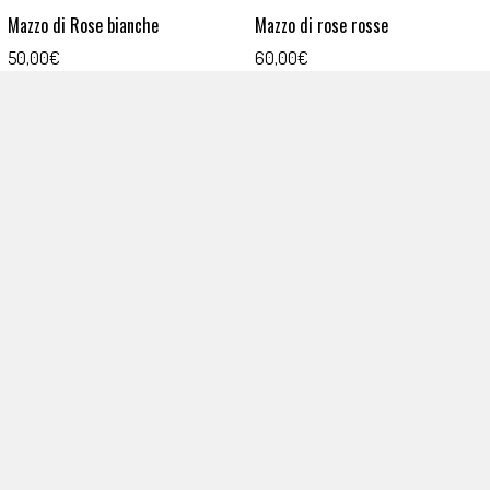
Mazzo di Rose bianche
Mazzo di rose rosse
50,00
€
60,00
€
AGGIUNGI AL CARRELLO
AGGIUNGI AL CARRELLO
Mazzo di rose rosse in vaso
Mazzo di Tulipani bianchi