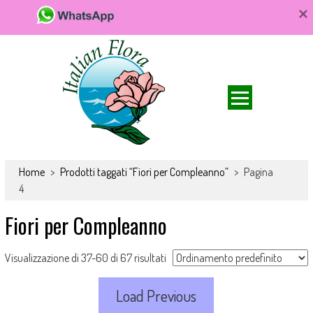
Da FioriOnline.it trovi una vasta scelta di bouquet e composizioni
Fiori online, vendita e consegna fiori a
floreali. Fiori da acquistare online e consegnare a domicilio per ogni
Home
>
Prodotti taggati “Fiori per Compleanno”
>
Pagina
domicilio, rose e bouquet
occasione.
4
Fiori per Compleanno
Visualizzazione di 37-60 di 67 risultati
Load Previous