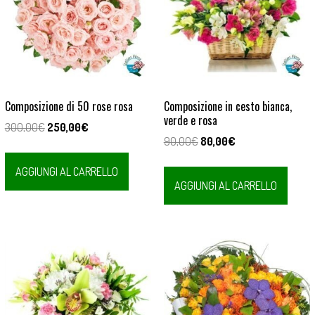
Composizione di 50 rose rosa
Composizione in cesto bianca,
verde e rosa
Il
Il
300,00
€
250,00
€
Il
Il
90,00
€
80,00
€
prezzo
prezzo
prezzo
prezzo
originale
attuale
AGGIUNGI AL CARRELLO
originale
attuale
era:
è:
AGGIUNGI AL CARRELLO
era:
è:
300,00€.
250,00€.
90,00€.
80,00€.