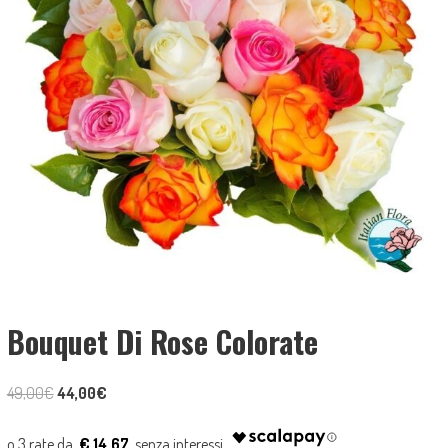
Bouquet Di Rose Colorate
Il
Il
49,00
€
44,00
€
prezzo
prezzo
originale
attuale
€ 14.67