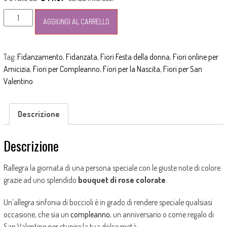
era:
è:
Bouquet
49,00€.
44,00€.
AGGIUNGI AL CARRELLO
di
rose
colorate
Tag:
Fidanzamento
,
Fidanzata
,
Fiori Festa della donna
,
Fiori online per
quantità
Amicizia
,
Fiori per Compleanno
,
Fiori per la Nascita
,
Fiori per San
Valentino
Descrizione
Descrizione
Rallegra la giornata di una persona speciale con le giuste note di colore
grazie ad uno splendido
bouquet di rose colorate
.
Un’allegra sinfonia di boccioli è in grado di rendere speciale qualsiasi
occasione, che sia un
compleanno
, un anniversario o come regalo di
San Valentino per stupire la tua dolce metà.