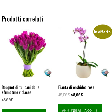
Prodotti correlati
In offerta!
Bouquet di tulipani dalle
Pianta di orchidea rosa
sfumature violacee
Il
Il
49,00
€
45,00
€
45,00
€
prezzo
prezzo
originale
attuale
AGGIUNGI AL CARRELLO