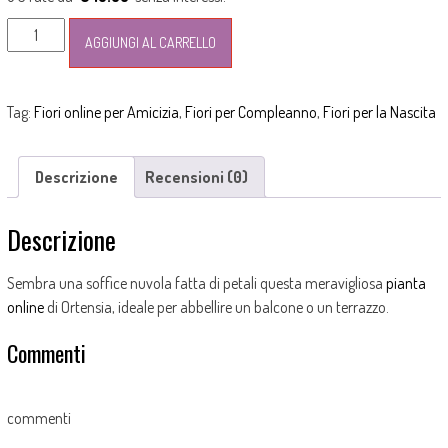
Pianta
AGGIUNGI AL CARRELLO
di
Ortensia
quantità
Tag:
Fiori online per Amicizia
,
Fiori per Compleanno
,
Fiori per la Nascita
Descrizione
Recensioni (0)
Descrizione
Sembra una soffice nuvola fatta di petali questa meravigliosa
pianta
online
di Ortensia, ideale per abbellire un balcone o un terrazzo.
Commenti
commenti