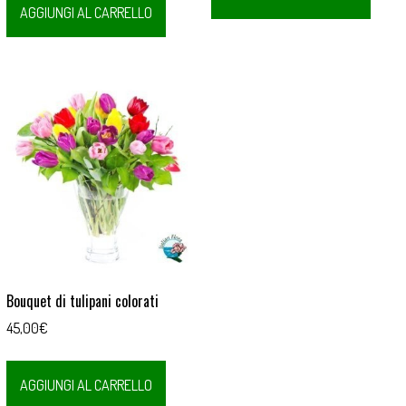
era:
è:
AGGIUNGI AL CARRELLO
49,00€.
45,00€.
Bouquet di tulipani colorati
45,00
€
AGGIUNGI AL CARRELLO