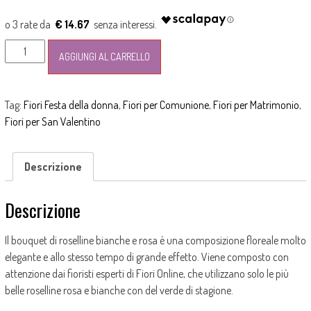
prezzo
prezzo
originale
attuale
€ 14.67
era:
è:
Bouquet
49,00€.
44,00€.
AGGIUNGI AL CARRELLO
di
roselline
bianche
Tag:
Fiori Festa della donna
,
Fiori per Comunione
,
Fiori per Matrimonio
,
e
Fiori per San Valentino
rosa
quantità
Descrizione
Descrizione
Il bouquet di roselline bianche e rosa è una composizione floreale molto
elegante e allo stesso tempo di grande effetto. Viene composto con
attenzione dai fioristi esperti di Fiori Online, che utilizzano solo le più
belle roselline rosa e bianche con del verde di stagione.