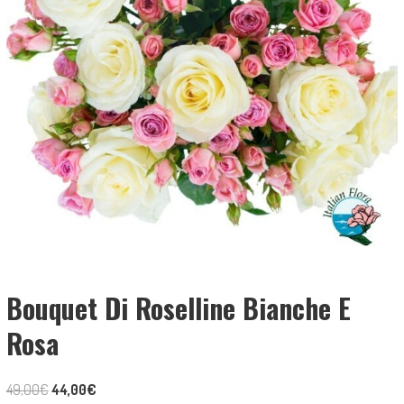
Bouquet Di Roselline Bianche E
Rosa
Il
Il
49,00
€
44,00
€