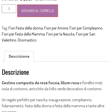
Cesto
AGGIUNGI AL CARRELLO
di
rose
fucsia
Tag:
Fiori Festa della donna
,
Fiori per Amore
,
Fiori per Compleanno
,
e
Fiori per Festa della Mamma
,
Fiori per la Nascita
,
Fiori per San
lilium
Valentino
,
Onomastico
quantità
Descrizione
Descrizione
Cestino composto da rose fucsia, lilium rosa
e fiorellini misti
viola di contorno, arricchito da folto verde decorativo di contorno.
Un regalo perfetto per nascita, inaugurazione, compleanno,
fidanzamento, festa della donna e festa della mamma e tante altre
occasioni.