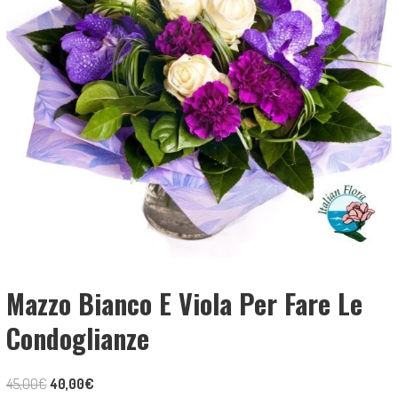
Mazzo Bianco E Viola Per Fare Le
Condoglianze
Il
Il
45,00
€
40,00
€