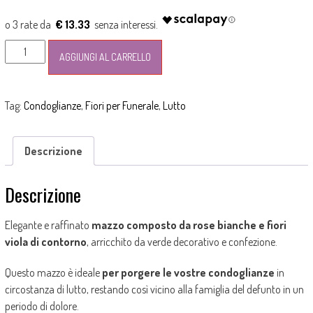
prezzo
prezzo
originale
attuale
€ 13.33
era:
è:
Mazzo
45,00€.
40,00€.
AGGIUNGI AL CARRELLO
bianco
e
viola
Tag:
Condoglianze
,
Fiori per Funerale
,
Lutto
per
fare
le
Descrizione
condoglianze
quantità
Descrizione
Elegante e raffinato
mazzo composto da rose bianche e fiori
viola di contorno
, arricchito da verde decorativo e confezione.
Questo mazzo è ideale
per porgere le vostre condoglianze
in
circostanza di lutto, restando così vicino alla famiglia del defunto in un
periodo di dolore.