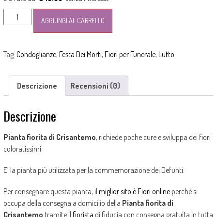
Pianta
AGGIUNGI AL CARRELLO
di
Crisantemo
quantità
Tag:
Condoglianze
,
Festa Dei Morti
,
Fiori per Funerale
,
Lutto
Descrizione
Recensioni (0)
Descrizione
Pianta fiorita di Crisantemo
, richiede poche cure e sviluppa dei fiori
coloratissimi.
E’ la pianta più utilizzata per la commemorazione dei Defunti.
Per consegnare questa pianta, il
miglior sito è Fiori online
perchè si
occupa della consegna a domicilio della
Pianta fiorita di
Crisantemo
tramite il
fiorista
di fiducia con consegna gratuita in tutta