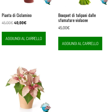
Pianta di Ciclamino
Bouquet di tulipani dalle
sfumature violacee
Il
Il
45,00
€
40,00
€
45,00
€
prezzo
prezzo
originale
attuale
AGGIUNGI AL CARRELLO
era:
è:
AGGIUNGI AL CARRELLO
45,00€.
40,00€.