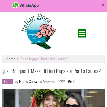
Da FioriOnline.it trovi una vasta scelta di bouquet e composizioni
Fiori online, vendita e consegna fiori a
floreali. Fiori da acquistare online e consegnare a domicilio per ogni
Home
>
Posts tagged "fiori per la Laurea"
domicilio, rose e bouquet
occasione.
Quali Bouquet E Mazzi Di Fiori Regalare Per La Laurea?
Fiori
by
Marco Carra
-
8 Novembre 2019
0