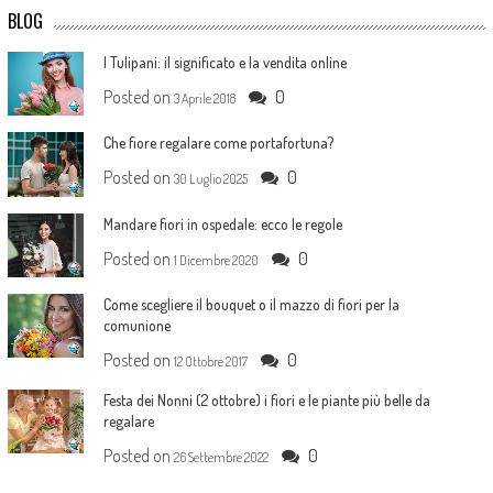
BLOG
I Tulipani: il significato e la vendita online
Posted on
0
3 Aprile 2018
Che fiore regalare come portafortuna?
Posted on
0
30 Luglio 2025
Mandare fiori in ospedale: ecco le regole
Posted on
0
1 Dicembre 2020
Come scegliere il bouquet o il mazzo di fiori per la
comunione
Posted on
0
12 Ottobre 2017
Festa dei Nonni (2 ottobre) i fiori e le piante più belle da
regalare
Posted on
0
26 Settembre 2022