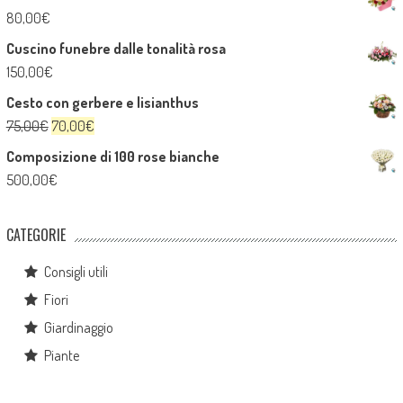
80,00
€
Cuscino funebre dalle tonalità rosa
150,00
€
Cesto con gerbere e lisianthus
Il
Il
75,00
€
70,00
€
prezzo
prezzo
Composizione di 100 rose bianche
originale
attuale
500,00
€
era:
è:
75,00€.
70,00€.
CATEGORIE
Consigli utili
Fiori
Giardinaggio
Piante