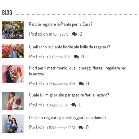
BLOG
Perchè regalare le Piante per la Casa?
Posted on
0
10 Aprile 2019
Quali sono le piante fiorite più belle da regalare?
Posted on
0
21 Ottobre 2016
Fiori per il matrimonio: quali omaggi floreali regalare per
le nozze?
Posted on
0
26 Novembre 2019
Quale è il miglior sito per spedire fiori all’estero?
Posted on
0
8 Agosto 2024
Che fiori regalare per corteggiare una donna?
Posted on
0
15 Settembre 2025