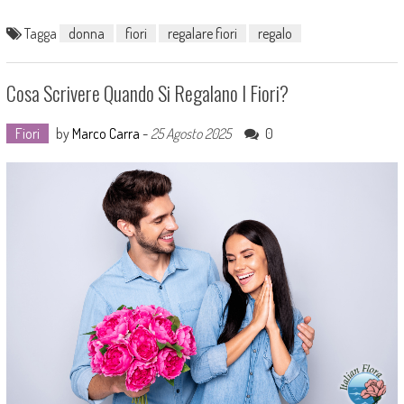
Tagga
donna
fiori
regalare fiori
regalo
Cosa Scrivere Quando Si Regalano I Fiori?
Fiori
by
Marco Carra
-
25 Agosto 2025
0