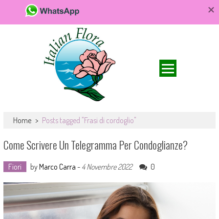
Da FioriOnline.it trovi una vasta scelta di bouquet e composizioni
Fiori online, vendita e consegna fiori a
floreali. Fiori da acquistare online e consegnare a domicilio per ogni
Home
>
Posts tagged "Frasi di cordoglio"
domicilio, rose e bouquet
occasione.
Come Scrivere Un Telegramma Per Condoglianze?
Fiori
by
Marco Carra
-
4 Novembre 2022
0