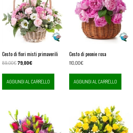
Cesto di fiori misti primaverili
Cesto di peonie rosa
Il
Il
89,00
€
79,00
€
110,00
€
prezzo
prezzo
originale
attuale
AGGIUNGI AL CARRELLO
AGGIUNGI AL CARRELLO
era:
è:
89,00€.
79,00€.