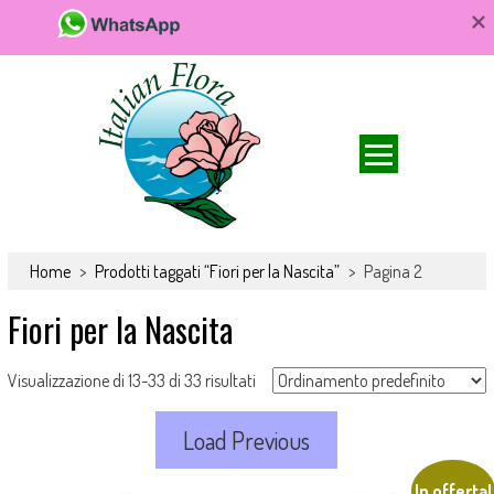
Da FioriOnline.it trovi una vasta scelta di bouquet e composizioni
Fiori online, vendita e consegna fiori a
floreali. Fiori da acquistare online e consegnare a domicilio per ogni
Home
>
Prodotti taggati “Fiori per la Nascita”
>
Pagina 2
domicilio, rose e bouquet
occasione.
Fiori per la Nascita
Visualizzazione di 13-33 di 33 risultati
Load Previous
In offerta!