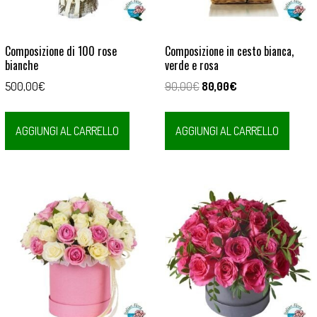
Composizione di 100 rose
Composizione in cesto bianca,
bianche
verde e rosa
Il
Il
500,00
€
90,00
€
80,00
€
prezzo
prezzo
originale
attuale
AGGIUNGI AL CARRELLO
AGGIUNGI AL CARRELLO
era:
è:
90,00€.
80,00€.