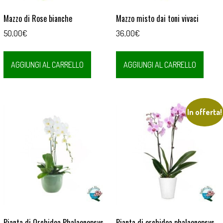
Mazzo di Rose bianche
Mazzo misto dai toni vivaci
50,00
€
36,00
€
AGGIUNGI AL CARRELLO
AGGIUNGI AL CARRELLO
In offerta!
Pianta di Orchidea Phalaenopsys
Pianta di orchidea phalaenopsys