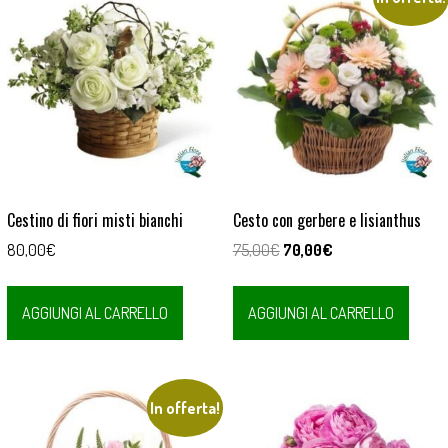
Cestino di fiori misti bianchi
Cesto con gerbere e lisianthus
Il
Il
80,00
€
75,00
€
70,00
€
prezzo
prezzo
originale
attuale
AGGIUNGI AL CARRELLO
AGGIUNGI AL CARRELLO
era:
è:
75,00€.
70,00€.
In offerta!