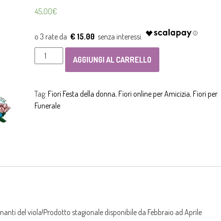
45,00
€
€ 15.00
Bouquet
AGGIUNGI AL CARRELLO
di
tulipani
dalle
Tag:
Fiori Festa della donna
,
Fiori online per Amicizia
,
Fiori per
sfumature
Funerale
violacee
quantità
amanti del viola!Prodotto stagionale disponibile da Febbraio ad Aprile