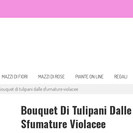
eali. Fiori da acquistare online e consegnare a domicilio per ogni occasione.
 bouquet
MAZZI DI FIORI
MAZZI DI ROSE
PIANTE ON LINE
REGALI
Bouquet di tulipani dalle sfumature violacee
Bouquet Di Tulipani Dalle
Sfumature Violacee