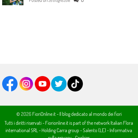
26 Giugno 2018
© 2026
FioriOnline.it - Il blog dedicato al mondo dei fiori
Tutti i diritti riservati - Fiorionline.it is part of the network
Italian Flora
international SRL
- Holding
Carra group
-
Salento (LE)
-
Informativa
sulla privacy
-
Cookies