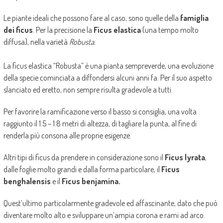
Le piante ideali che possono fare al caso, sono quelle della
famiglia
dei ficus
. Per la precisione la
Ficus elastica
(una tempo molto
diffusa), nella varietà
Robusta.
La ficus elastica “Robusta” è una pianta sempreverde, una evoluzione
della specie cominciata a diffondersi alcuni anni fa. Per il suo aspetto
slanciato ed eretto, non sempre risulta gradevole a tutti.
Per favorire la ramificazione verso il basso si consiglia, una volta
raggiunto il 1.5 – 1.8 metri di altezza, di tagliare la punta, al fine di
renderla più consona alle proprie esigenze.
Altri tipi di ficus da prendere in considerazione sono il
Ficus lyrata
,
dalle foglie molto grandi e dalla forma particolare, il
Ficus
benghalensis
e il
Ficus benjamina.
Quest’ultimo particolarmente gradevole ed affascinante, dato che può
diventare molto alto e sviluppare un’ampia corona e rami ad arco.