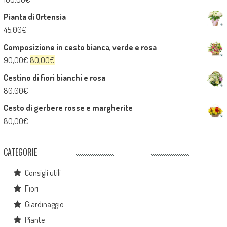
Pianta di Ortensia
45,00
€
Composizione in cesto bianca, verde e rosa
Il
Il
90,00
€
80,00
€
prezzo
prezzo
Cestino di fiori bianchi e rosa
originale
attuale
80,00
€
era:
è:
Cesto di gerbere rosse e margherite
90,00€.
80,00€.
80,00
€
CATEGORIE
Consigli utili
Fiori
Giardinaggio
Piante