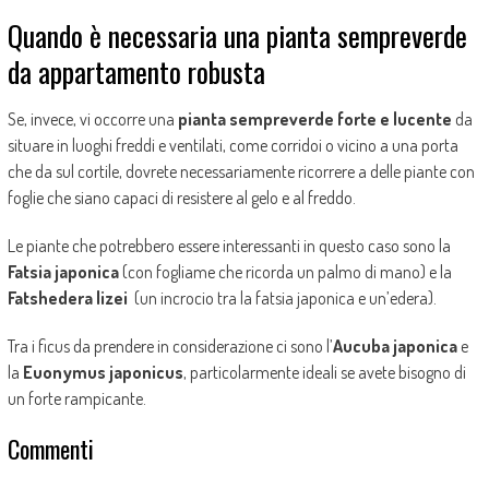
Quando è necessaria una pianta sempreverde
da appartamento robusta
Se, invece, vi occorre una
pianta sempreverde forte e lucente
da
situare in luoghi freddi e ventilati, come corridoi o vicino a una porta
che da sul cortile, dovrete necessariamente ricorrere a delle piante con
foglie che siano capaci di resistere al gelo e al freddo.
Le piante che potrebbero essere interessanti in questo caso sono la
Fatsia japonica
(con fogliame che ricorda un palmo di mano) e la
Fatshedera lizei
(un incrocio tra la fatsia japonica e un’edera).
Tra i ficus da prendere in considerazione ci sono l’
Aucuba japonica
e
la
Euonymus japonicus
, particolarmente ideali se avete bisogno di
un forte rampicante.
Commenti