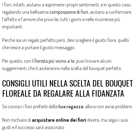
I fiori, infatti, aiutano a esprimere i propri sentimenti, e in questo caso,
regalando una bellissima
composizione di fiori
, aiutano a confermare
l’affetto e l’amore che provi lei, tutti i giorni e nelle ricorrenze più
importanti.
Perché sia un regalo perfetto però, devi scegliere il giusto fiore, quello
che riesce a portare il giusto messaggio.
Per questo, con il
fiorista più vicino a te
, puoi trovare alcuni
suggerimenti, che ti aiuteranno nella scelta del bouquet perfetto.
CONSIGLI UTILI NELLA SCELTA DEL BOUQUET
FLOREALE DA REGALARE ALLA FIDANZATA
Se conosci i fiori preferiti della
tua ragazza
, allora non avrai problemi.
Non rischiare di
acquistare online dei fiori
diversi, ma segui i suoi
gusti e il successo sarà assicurato.