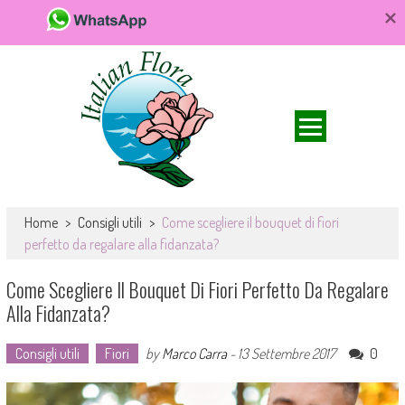
Da FioriOnline.it trovi una vasta scelta di bouquet e composizioni
Fiori online, vendita e consegna fiori a
floreali. Fiori da acquistare online e consegnare a domicilio per ogni
Home
>
Consigli utili
>
Come scegliere il bouquet di fiori
domicilio, rose e bouquet
occasione.
perfetto da regalare alla fidanzata?
Come Scegliere Il Bouquet Di Fiori Perfetto Da Regalare
Alla Fidanzata?
Consigli utili
Fiori
by
Marco Carra
-
13 Settembre 2017
0