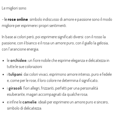
Le migliori sono:
–
le
rose online
: simbolo indiscusso di amore e passione sono il modo
migliore per esprimere i propri sentimenti.
In base ai colori però, poi esprimere significati diversi: con il rosso la
passione, con il bianco e il rosa un amore puro, con il giallo la gelosia,
con l’arancione energia;
le
orchidee:
un fiore nobile che esprime eleganza e delicatezza in
tutte le sue colorazioni
i
tulipani
: dai colori vivaci, esprimono amore intenso, puro e fedele
e, come per le rose, il loro colore ne determina il significato;
i
girasoli
: fiori allegri, frizzanti, perfetti per una personalità
esuberante, magari accompagnati da qualche rosa;
e infine le
camelie
: ideali per esprimere un amore puro e sincero,
simbolo di delicatezza.