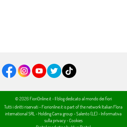
© 2026
FioriOnline.it - Il blog dedicato al mondo dei fiori
Tutti i diritti riservati - Fiorionline.it is part of the network
Italian Flora
international SRL
- Holding
Carra group
-
Salento (LE)
-
Informativa
sulla privacy
-
Cookies