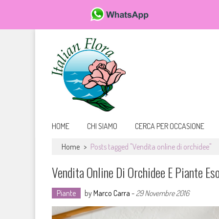
Da FioriOnline.it trovi una vasta scelta di bouquet e composizioni flor
Fiori online, vendita e consegna fiori a domicilio, rose e
HOME
CHI SIAMO
CERCA PER OCCASIONE
Home
>
Posts tagged "Vendita online di orchidee"
Vendita Online Di Orchidee E Piante Eso
Piante
by
Marco Carra
-
29 Novembre 2016