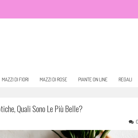
eali. Fiori da acquistare online e consegnare a domicilio per ogni occasione.
 bouquet
MAZZI DI FIORI
MAZZI DI ROSE
PIANTE ON LINE
REGALI
tiche, Quali Sono Le Più Belle?