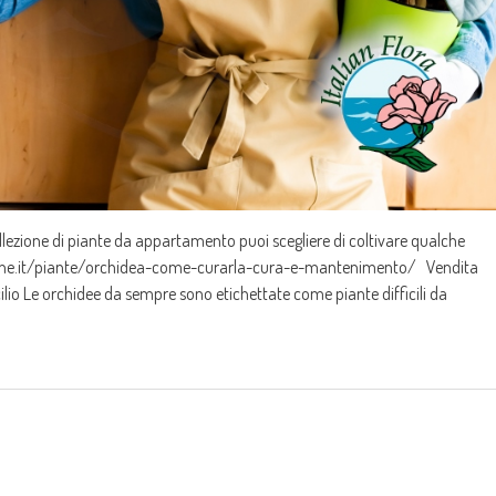
ollezione di piante da appartamento puoi scegliere di coltivare qualche
online.it/piante/orchidea-come-curarla-cura-e-mantenimento/ Vendita
lio Le orchidee da sempre sono etichettate come piante difficili da