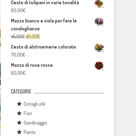
Cesto di tulipani in varie tonalità
80,00
€
Mazzo bianco e viola per fare le
condoglianze
Il
Il
45,00
€
40,00
€
prezzo
prezzo
Cesto di alstroemerie colorate
originale
attuale
70,00
€
era:
è:
Mazzo di rose rosse
45,00€.
40,00€.
60,00
€
CATEGORIE
Consigli utili
Fiori
Giardinaggio
Piante