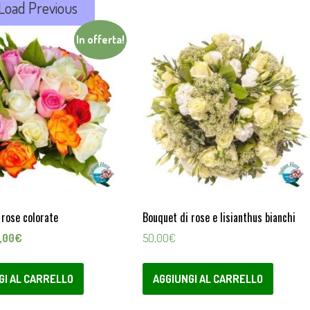
Load Previous
In offerta!
 rose colorate
Bouquet di rose e lisianthus bianchi
Il
,00
€
50,00
€
ezzo
prezzo
ginale
attuale
GI AL CARRELLO
AGGIUNGI AL CARRELLO
:
è:
,00€.
44,00€.