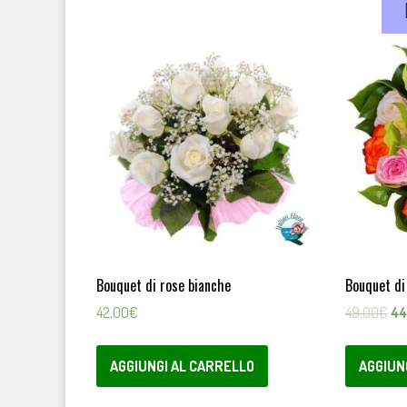
Bouquet di rose bianche
Bouquet di
Il
42,00
€
49,00
€
44
pr
ori
AGGIUNGI AL CARRELLO
AGGIUN
era
49