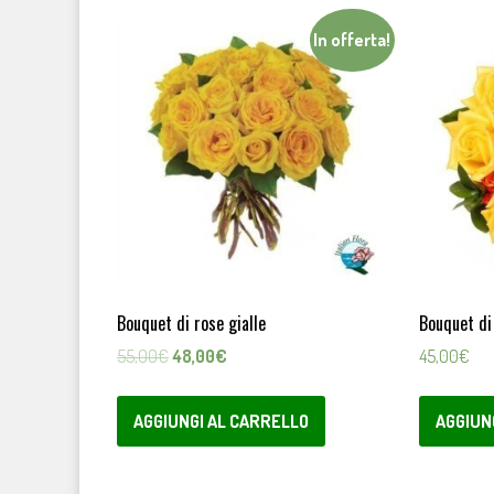
In offerta!
Bouquet di rose gialle
Bouquet di 
Il
Il
55,00
€
48,00
€
45,00
€
prezzo
prezzo
originale
attuale
AGGIUNGI AL CARRELLO
AGGIUN
era:
è:
55,00€.
48,00€.