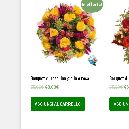
In offerta!
Bouquet di roselline gialle e rosa
Bouquet di
Il
Il
Il
55,00
€
49,00
€
55,00
€
46
prezzo
prezzo
pr
originale
attuale
ori
AGGIUNGI AL CARRELLO
AGGIUN
era:
è:
era
55,00€.
49,00€.
55