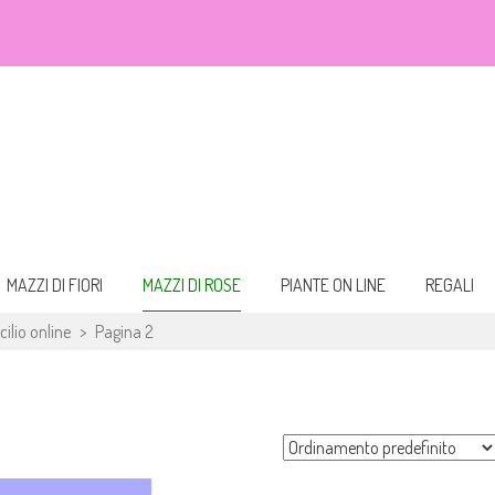
eali. Fiori da acquistare online e consegnare a domicilio per ogni occasione.
 bouquet
MAZZI DI FIORI
MAZZI DI ROSE
PIANTE ON LINE
REGALI
ilio online
>
Pagina 2