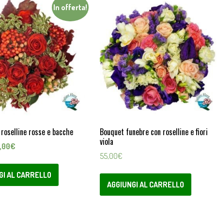
In offerta!
 roselline rosse e bacche
Bouquet funebre con roselline e fiori
viola
Il
,00
€
55,00
€
ezzo
prezzo
ginale
attuale
GI AL CARRELLO
:
è:
AGGIUNGI AL CARRELLO
,00€.
46,00€.