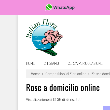
Da FioriOnline.it trovi una vasta scelta di bouquet e composizioni flor
Fiori online, vendita e consegna fiori a domicilio, rose e
HOME
CHI SIAMO
CERCA PER OCCASIONE
Home
>
Composizioni di Fiori online
>
Rose a domic
Rose a domicilio online
Visualizzazione di 13-36 di 53 risultati