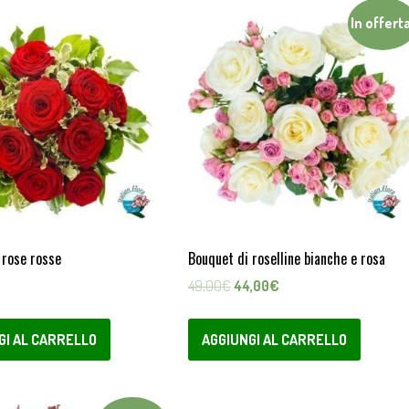
In offerta
 rose rosse
Bouquet di roselline bianche e rosa
Il
Il
49,00
€
44,00
€
prezzo
prezzo
originale
attuale
GI AL CARRELLO
AGGIUNGI AL CARRELLO
era:
è:
49,00€.
44,00€.