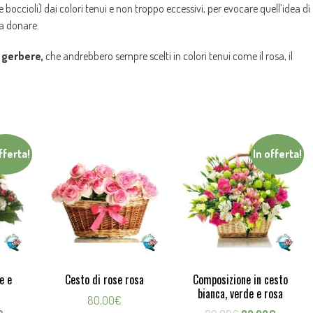
 boccioli) dai colori tenui e non troppo eccessivi, per evocare quell’idea di
sa donare.
e
gerbere,
che andrebbero sempre scelti in colori tenui come il rosa, il
fferta!
In offerta!
e e
Cesto di rose rosa
Composizione in cesto
bianca, verde e rosa
80,00
€