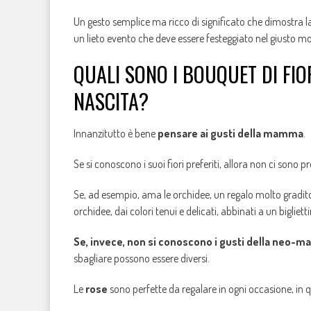
Un gesto semplice ma ricco di significato che dimostra 
un lieto evento che deve essere festeggiato nel giusto m
QUALI SONO I BOUQUET DI FIO
NASCITA?
Innanzitutto è bene
pensare ai gusti della mamma
.
Se si conoscono i suoi fiori preferiti, allora non ci sono p
Se, ad esempio, ama le orchidee, un regalo molto gradit
orchidee, dai colori tenui e delicati, abbinati a un bigliett
Se, invece,
non si conoscono i gusti della neo-
sbagliare possono essere diversi.
Le
rose
sono perfette da regalare in ogni occasione, in qu