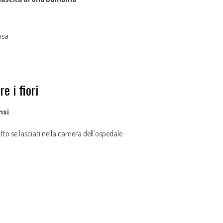
osa
e i fiori
nsi
.
tto se lasciati nella camera dell’ospedale.