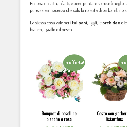
Per una nascita, infatti, è bene puntare su rose (meglio se
purezza e innocenza che solo la nascita di un bambino 
La stessa cosa vale per i
tulipani
, i gigli, le
orchidee
e l
bianco, il giallo o il pesca.
In offerta!
In o
Bouquet di roselline
Cesto con gerber
bianche e rosa
lisianthus