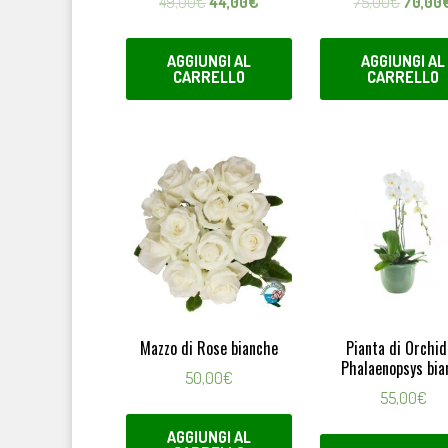
Il
Il
Il
49,00
€
44,00
€
75,00
€
70,00
prezzo
prezzo
prezzo
originale
attuale
origina
AGGIUNGI AL
AGGIUNGI AL
era:
è:
era:
CARRELLO
CARRELLO
49,00€.
44,00€.
75,00€
Mazzo di Rose bianche
Pianta di Orchi
Phalaenopsys bia
50,00
€
55,00
€
AGGIUNGI AL