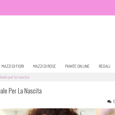
eali. Fiori da acquistare online e consegnare a domicilio per ogni occasione.
 bouquet
MAZZI DI FIORI
MAZZI DI ROSE
PIANTE ON LINE
REGALI
ideale per la nascita
eale Per La Nascita