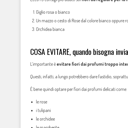
Giglio rosa o bianco
Un mazzo o cesto di Rose dal colore bianco oppure r
Orchidea bianca
COSA EVITARE, quando bisogna inviar
L’importante è
evitare fiori dai profumi troppo inte
Questi, infatti, a lungo potrebbero dare fastidio, soprattu
È bene quindi optare per fiori dai profumi delicati come:
le rose
i tulipani
le orchidee
le margherite