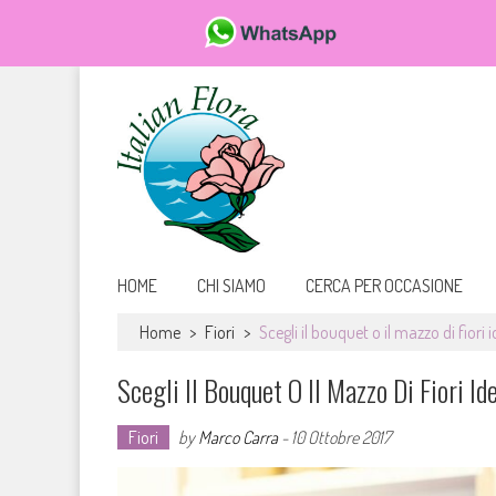
Da FioriOnline.it trovi una vasta scelta di bouquet e composizioni flor
Fiori online, vendita e consegna fiori a domicilio, rose e
HOME
CHI SIAMO
CERCA PER OCCASIONE
Home
>
Fiori
>
Scegli il bouquet o il mazzo di fiori 
Scegli Il Bouquet O Il Mazzo Di Fiori Id
Fiori
by
Marco Carra
-
10 Ottobre 2017