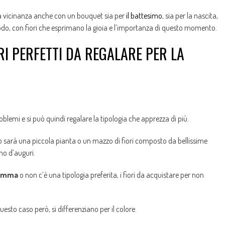
la vicinanza anche con un bouquet sia per
il battesimo
, sia per la nascita,
odo, con fiori che esprimano la gioia e l’importanza di questo momento.
RI PERFETTI DA REGALARE PER LA
roblemi e si può quindi regalare la tipologia che apprezza di più.
o sarà una piccola pianta o un mazzo di fiori composto da bellissime
ino d’auguri.
mamma
o non c’è una tipologia preferita, i fiori da acquistare per non
esto caso però, si differenziano per il colore.