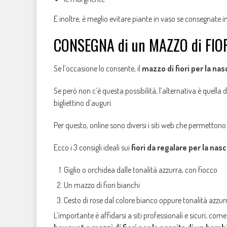
E inoltre, è meglio evitare piante in vaso se consegnate 
CONSEGNA di un MAZZO di FIOR
Se l’occasione lo consente, il
mazzo di fiori per la na
Se però non c’è questa possibilità, l’alternativa è quella
bigliettino d’auguri.
Per questo, online sono diversi i siti web che permettono d
Ecco i 3 consigli ideali sui
fiori da regalare per la nas
Giglio o orchidea dalle tonalità azzurra, con fiocco
Un mazzo di fiori bianchi
Cesto di rose dal colore bianco oppure tonalità azzur
L’importante è affidarsi a siti professionali e sicuri, com