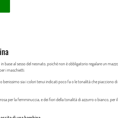
ina
ori in base al sesso del neonato, poiché non è obbligatorio regalare un mazz
per i maschietti.
 benissimo sia i colori tenui indicati poco fa o le tonalità che piacciono di
 rosa per la femminuccia, e dei fiori della tonalità di azzurro o bianco, per il
 nascita di una bambina
: