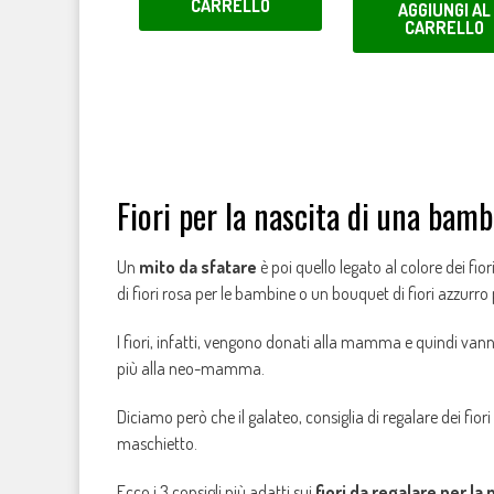
CARRELLO
AGGIUNGI AL
CARRELLO
Fiori per la nascita di una bamb
Un
mito da sfatare
è poi quello legato al colore dei fi
di fiori rosa per le bambine o un bouquet di fiori azzurro 
I fiori, infatti, vengono donati alla mamma e quindi vanno
più alla neo-mamma.
Diciamo però che il galateo, consiglia di regalare dei fiori
maschietto.
Ecco i 3 consigli più adatti sui
fiori da regalare per la