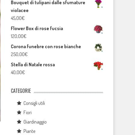
Bouquet di tulipani dalle sfumature
originale
attuale
violacee
era:
è:
45,00
€
45,00€.
43,00€.
Flower Box di rose fucsia
120,00
€
Corona funebre con rose bianche
250,00
€
Stella di Natale rossa
40,00
€
CATEGORIE
Consigli utili
Fiori
Giardinaggio
Piante