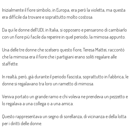
Inizialmente il fiore simbolo, in Europa, era però la violetta, ma questa
era difficile da trovare e soprattutto molto costosa.
Da qui le donne dell’UDI, in Italia, si opposero e pensarono di cambiarlo
con un fiore più facile da reperire in quel periodo, la mimosa appunto.
Una delle tre donne che scelsero questo fiore, Teresa Mattei, raccontò
che la mimosa era il fiore che i partigiani erano soliti regalare alle
staffette.
In realtà, però, già durante il periodo Fascista, soprattutto in fabbrica, le
donne si regalavano tra loro un rametto di mimosa.
Veniva portato un grande ramo e chi voleva ne prendeva un pezzetto e
lo regalava a una collega o a una amica.
Questo rappresentava un segno di sorellanza, di vicinanza e della lotta
per i diritti delle donne.