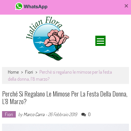
Da FioriOnline.it trovi una vasta scelta di bouquet e composizioni
Fiori online, vendita e consegna fiori a
floreali. Fiori da acquistare online e consegnare a domicilio per ogni
Home
>
Fiori
>
Perché si regalano le mimose per la festa
domicilio, rose e bouquet
occasione.
della donna, l’8 marzo?
Perché Si Regalano Le Mimose Per La Festa Della Donna,
L’8 Marzo?
Fiori
by
Marco Carra
-
26 Febbraio 2019
0