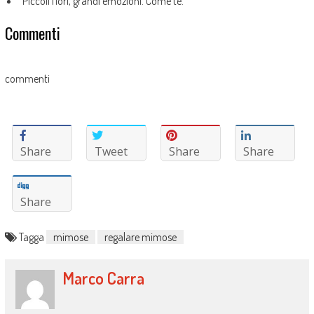
“Piccoli fiori, grandi emozioni. Come te.”
Commenti
commenti
Share
Tweet
Share
Share
Share
Tagga
mimose
regalare mimose
Marco Carra