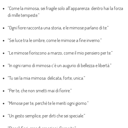
“Come la mimosa, sei fragile solo all’apparenza: dentro hai la forza
di mille tempeste.”
“Ogni fiore racconta una storia, e le mimose parlano di te.”
“Sei luce tra le ombre, come le mimose a fine inverno.”
“Le mimose fioriscono a marzo, come il mio pensiero per te.”
“In ogni ramo di mimosa c’è un augurio di bellezza e libertà.”
“Tu sei la mia mimosa: delicata, forte, unica.”
“Per te, che non smetti mai di fiorire.”
“Mimose per te, perché te le meriti ogni giorno.”
“Un gesto semplice, per dirti che sei speciale.”