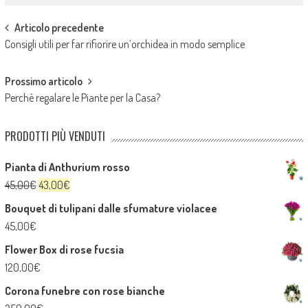
Post
Articolo precedente
Consigli utili per far rifiorire un’orchidea in modo semplice
navigation
Prossimo articolo
Perchè regalare le Piante per la Casa?
PRODOTTI PIÙ VENDUTI
Pianta di Anthurium rosso
Il
Il
45,00
€
43,00
€
prezzo
prezzo
Bouquet di tulipani dalle sfumature violacee
originale
attuale
45,00
€
era:
è:
Flower Box di rose fucsia
45,00€.
43,00€.
120,00
€
Corona funebre con rose bianche